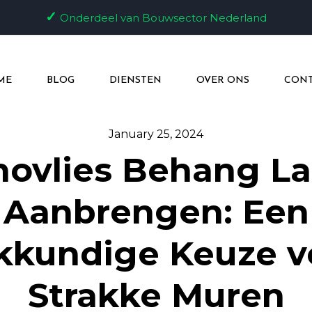
✓
Onderdeel van Bouwsector Nederland
ME
BLOG
DIENSTEN
OVER ONS
CONT
January 25, 2024
ovlies Behang La
Aanbrengen: Een
kkundige Keuze v
Strakke Muren