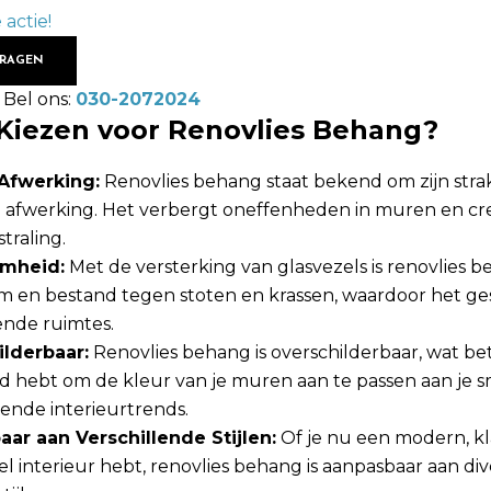
 actie!
VRAGEN
 Bel ons:
030-2072024
iezen voor Renovlies Behang?
Afwerking:
Renovlies behang staat bekend om zijn stra
 afwerking. Het verbergt oneffenheden in muren en cr
straling.
mheid:
Met de versterking van glasvezels is renovlies 
 en bestand tegen stoten en krassen, waardoor het gesc
ende ruimtes.
lderbaar:
Renovlies behang is overschilderbaar, wat be
eid hebt om de kleur van je muren aan te passen aan je 
ende interieurtrends.
ar aan Verschillende Stijlen:
Of je nu een modern, kla
el interieur hebt, renovlies behang is aanpasbaar aan di