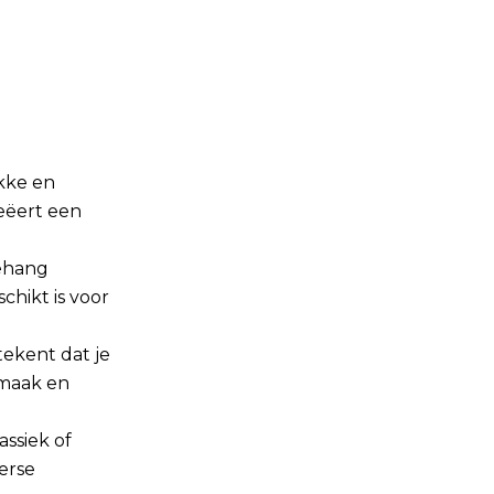
kke en
eëert een
behang
hikt is voor
tekent dat je
smaak en
ssiek of
verse