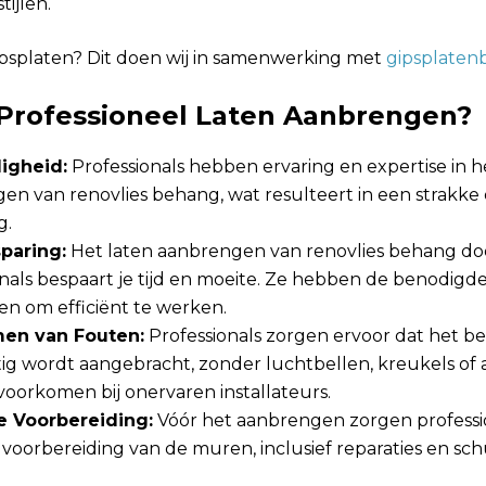
tijlen.
psplaten? Dit doen wij in samenwerking met
gipsplaten
rofessioneel Laten Aanbrengen?
igheid:
Professionals hebben ervaring en expertise in 
en van renovlies behang, wat resulteert in een strakke
g.
paring:
Het laten aanbrengen van renovlies behang do
nals bespaart je tijd en moeite. Ze hebben de benodigde
en om efficiënt te werken.
en van Fouten:
Professionals zorgen ervoor dat het b
tig wordt aangebracht, zonder luchtbellen, kreukels of
voorkomen bij onervaren installateurs.
e Voorbereiding:
Vóór het aanbrengen zorgen professi
 voorbereiding van de muren, inclusief reparaties en sc