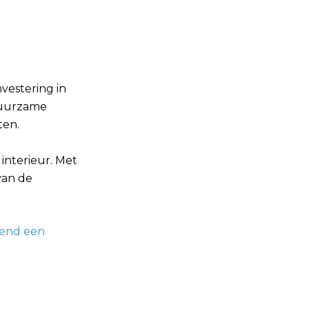
vestering in
 duurzame
ten.
interieur. Met
van de
vend een