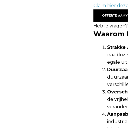
Claim hier deze
OFFERTE AAN
Heb je vragen?
Waarom K
Strakke 
naadloze
egale uit
Duurzaa
duurzaam
verschill
Overschi
de vrijh
verander
Aanpasba
industrie