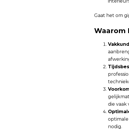
interieurs
Gaat het om gi
Waarom P
Vakkund
aanbreng
afwerkin
Tijdsbes
professio
techniek
Voorkom
gelijkma
die vaak 
Optimal
optimale
nodig.