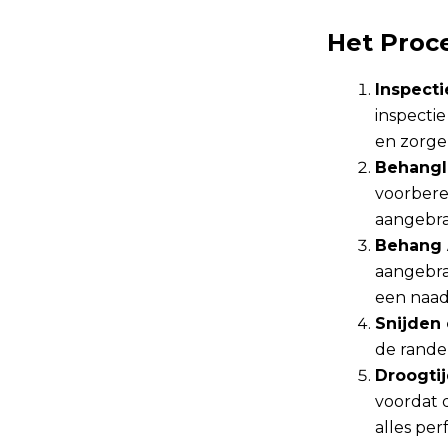
Het Proc
Inspecti
inspecti
en zorge
Behangl
voorbere
aangebra
Behang 
aangebra
een naad
Snijden
de rande
Droogtij
voordat 
alles perf