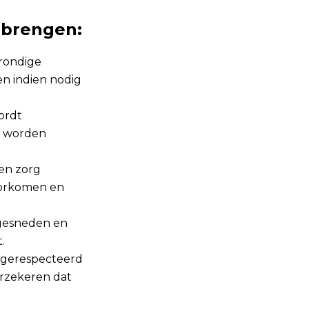
nbrengen:
rondige
en indien nodig
ordt
n worden
en zorg
oorkomen en
gesneden en
.
 gerespecteerd
erzekeren dat