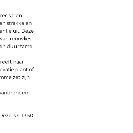
reeft naar
vatie plant of
imme zet zijn.
n aanbrengen
 Deze is € 13,50