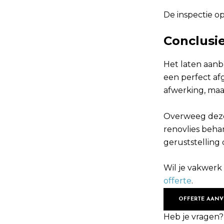
De inspectie o
Conclusi
Het laten aanb
een perfect af
afwerking, maa
Overweeg deze 
renovlies beha
geruststelling 
Wil je vakwerk
offerte
.
OFFERTE AAN
Heb je vragen?