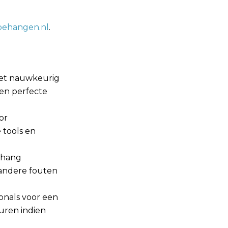
behangen.nl
.
het nauwkeurig
 en perfecte
or
 tools en
ehang
 andere fouten
onals voor een
huren indien