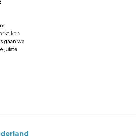
g
oor
arkt kan
ids gaan we
 juiste
derland