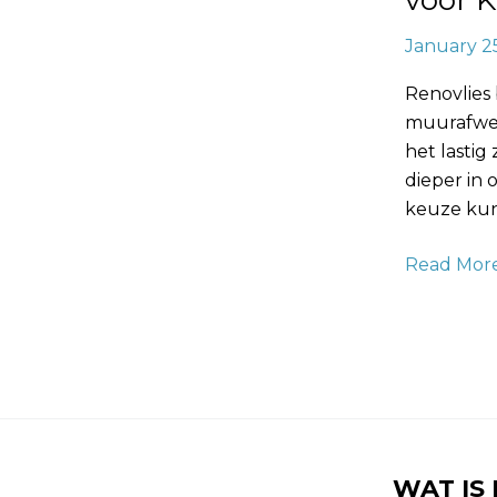
voor K
Kwaliteit
January 2
en
Stijlvolle
Renovlies
Muurafwe
muurafwer
het lastig
dieper in 
keuze kun
Read More
WAT IS