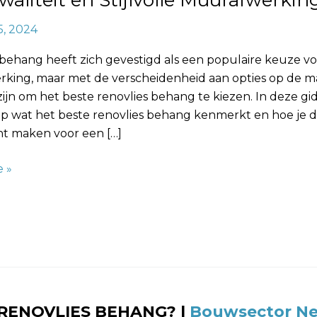
waliteit en Stijlvolle Muurafwerkin
5, 2024
 behang heeft zich gevestigd als een populaire keuze v
rking
king, maar met de verscheidenheid aan opties op de m
 zijn om het beste renovlies behang te kiezen. In deze g
op wat het beste renovlies behang kenmerkt en hoe je de
t maken voor een […]
 »
 RENOVLIES BEHANG? |
Bouwsector Ne