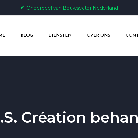
✓
Onderdeel van Bouwsector Nederland
ME
BLOG
DIENSTEN
OVER ONS
CONT
.S. Création beha