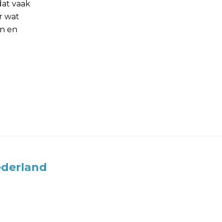
dat vaak
r wat
en en
derland