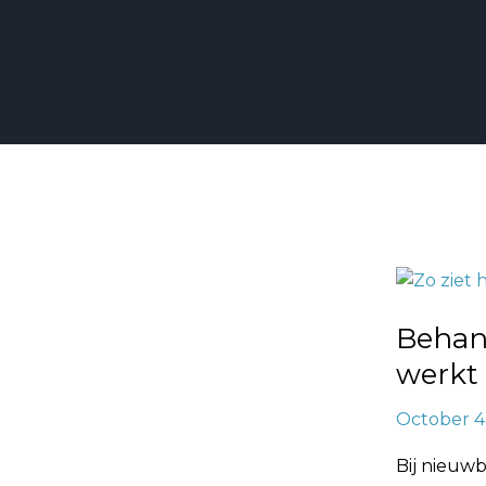
Behangkl
opleveren
Behan
bij
nieuwbou
werkt
hoe
October 4
werkt
dat?
Bij nieuwb