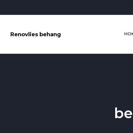
Skip
to
content
Renovlies behang
HO
be