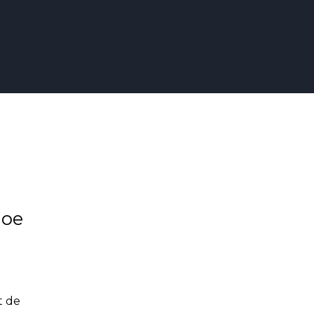
hoe
t de