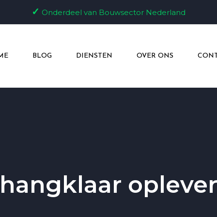
✓
Onderdeel van Bouwsector Nederland
ME
BLOG
DIENSTEN
OVER ONS
CONT
hangklaar opleve