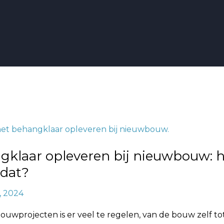
aar
gklaar opleveren bij nieuwbouw: 
w:
 dat?
, 2024
ouwprojecten is er veel te regelen, van de bouw zelf to