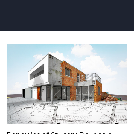
Renovlies
of
Stucen:
De
Ideale
Keuze
voor
Jouw
Muren?