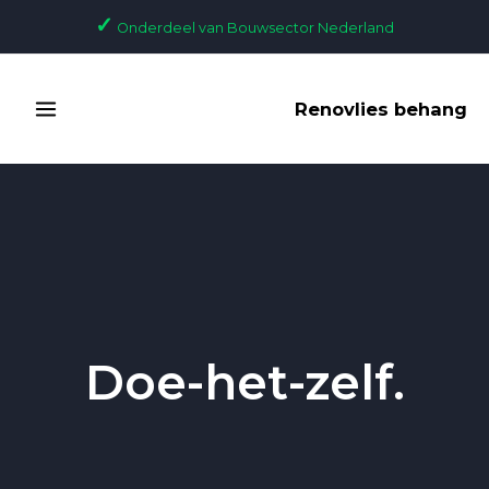
Skip
✓
Onderdeel van Bouwsector Nederland
to
content
MAIN
Renovlies behang
MENU
Doe-het-zelf.