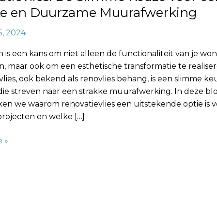
e
ke en Duurzame Muurafwerking
rking
5, 2024
is een kans om niet alleen de functionaliteit van je won
, maar ook om een esthetische transformatie te realiser
lies, ook bekend als renovlies behang, is een slimme ke
ie streven naar een strakke muurafwerking. In deze bl
en we waarom renovatievlies een uitstekende optie is v
projecten en welke […]
 »