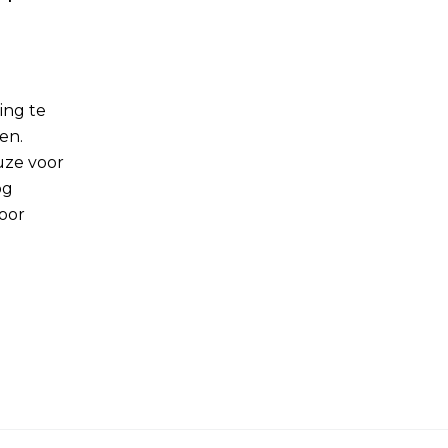
ing te
en.
uze voor
og
oor