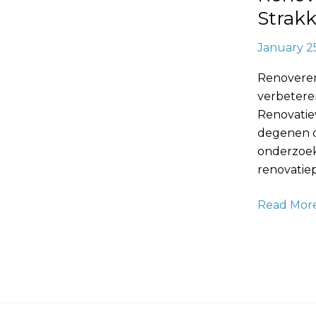
Duurzam
Strak
Muurafwe
January 2
Renoveren 
verbeteren
Renovatiev
degenen d
onderzoek
renovatie
Read More