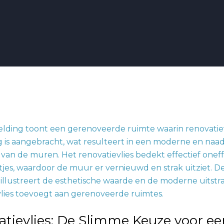
lies:
tievlies: De Slimme Keuze voor ee