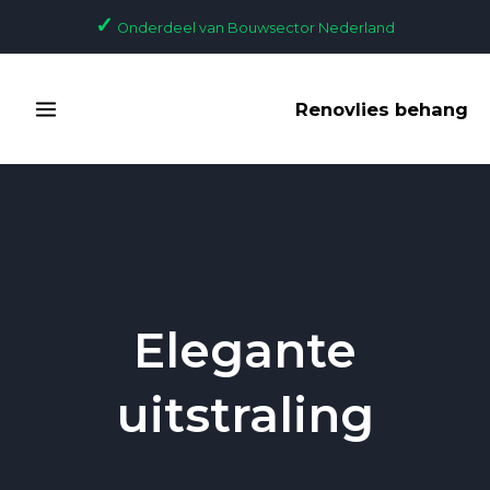
Skip
✓
Onderdeel van Bouwsector Nederland
to
content
MAIN
Renovlies behang
MENU
Elegante
uitstraling