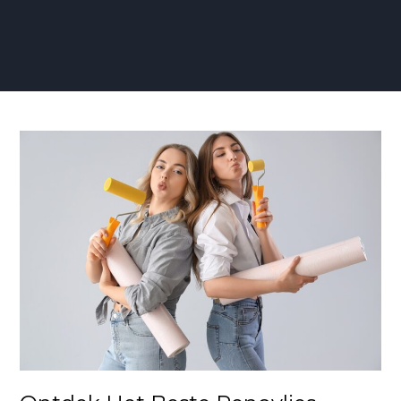
Ontdek
Het
Beste
Renovlies
Behang:
Een
Gids
voor
Kwaliteit
en
Stijlvolle
Muurafwerking