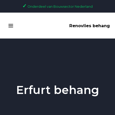
Skip
✓
Onderdeel van Bouwsector Nederland
to
content
MAIN
Renovlies behang
MENU
Erfurt behang