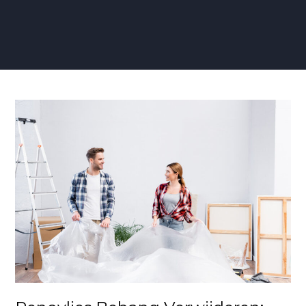
Renovlies
Behang
Verwijderen:
Een
Stapsgewijze
Gids
voor
een
Soepele
Overgang