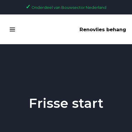
Skip
✓
Onderdeel van Bouwsector Nederland
to
content
MAIN
Renovlies behang
MENU
Frisse start