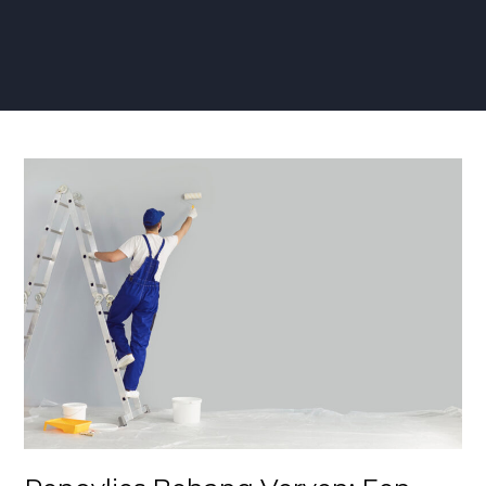
Renovlies
Behang
Verven:
Een
Gids
voor
een
Verfijnde
Afwerking