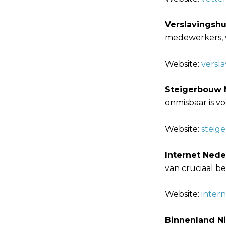
Verslavingsh
medewerkers, w
Website:
versl
Steigerbouw 
onmisbaar is v
Website:
steig
Internet Nede
van cruciaal be
Website:
inter
Binnenland N