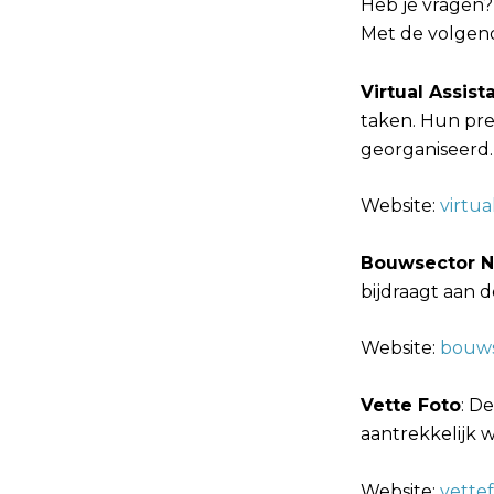
Heb je vragen?
Met de volgen
Virtual Assis
taken. Hun pre
georganiseerd.
Website:
virtua
Bouwsector N
bijdraagt aan 
Website:
bouws
Vette Foto
: D
aantrekkelijk 
Website:
vettef