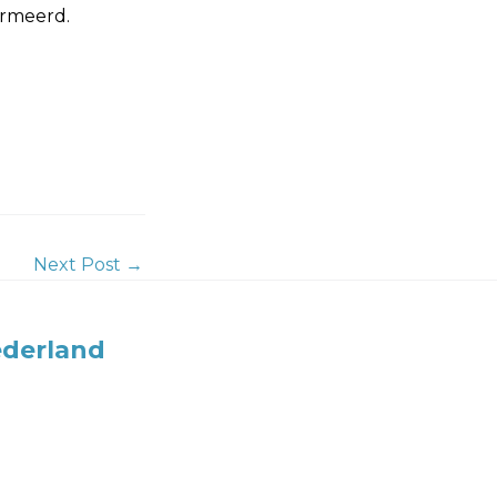
ormeerd.
Next Post
→
derland