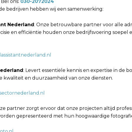
 Bel ons:
030-2072024
de bedrijven hebben wij een samenwerking:
tant Nederland
: Onze betrouwbare partner voor alle adm
cisie en efficiëntie houden onze bedrijfsvoering soepel 
lassistantnederland.nl
ederland
: Levert essentiële kennis en expertise in de 
de kwaliteit en duurzaamheid van onze diensten.
ectornederland.nl
eze partner zorgt ervoor dat onze projecten altijd profes
worden gepresenteerd met hun hoogwaardige fotografi
oto.nl