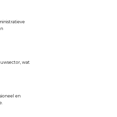
inistratieve
en
bouwsector, wat
sioneel en
e.