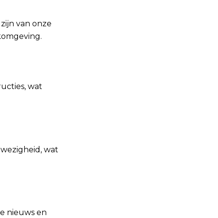
lzijn van onze
komgeving.
ructies, wat
anwezigheid, wat
te nieuws en