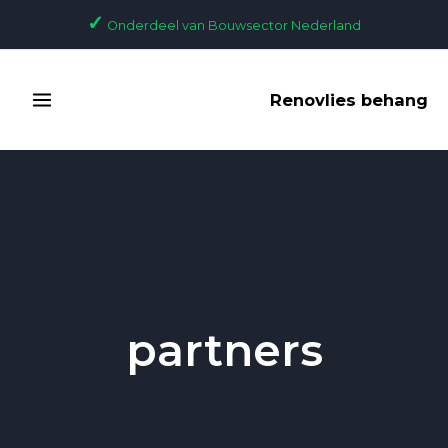
Skip
✓
Onderdeel van Bouwsector Nederland
to
content
MAIN
Renovlies behang
MENU
partners