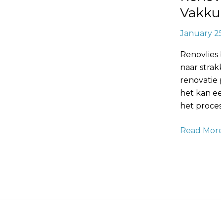
Strakke
Vakku
Muren
January 2
Renovlies
naar stra
renovatie 
het kan e
het proces
Read More