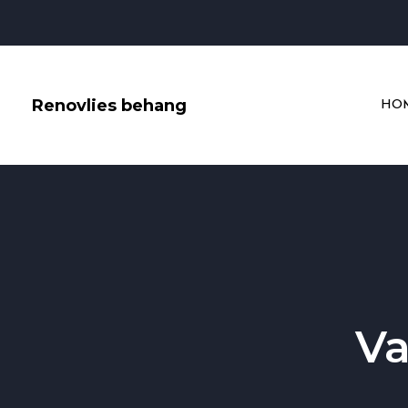
Skip
to
content
Renovlies behang
HO
Va