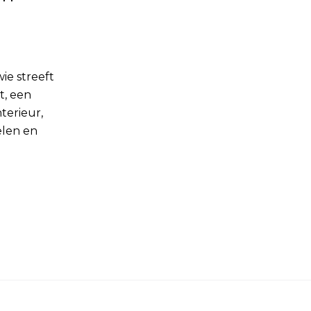
ie streeft
t, een
nterieur,
elen en