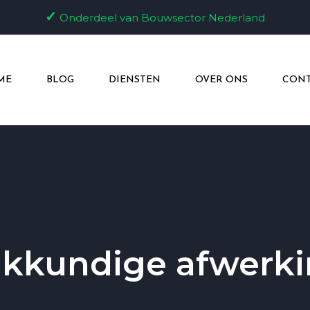
✓
Onderdeel van Bouwsector Nederland
ME
BLOG
DIENSTEN
OVER ONS
CONT
kkundige afwerk